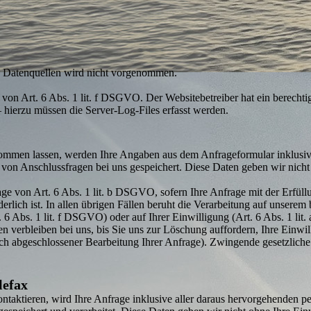
n Datenquellen wird nicht vorgenommen.
on Art. 6 Abs. 1 lit. f DSGVO. Der Website­betreiber hat ein berechtigte
 hierzu müssen die Server-Log-Files erfasst werden.
ommen lassen, werden Ihre Angaben aus dem Anfrageformular inklusiv
von Anschluss­fragen bei uns gespeichert. Diese Daten geben wir nicht
age von Art. 6 Abs. 1 lit. b DSGVO, sofern Ihre Anfrage mit der Erfül
lich ist. In allen übrigen Fällen beruht die Verarbeitung auf unserem b
. 6 Abs. 1 lit. f DSGVO) oder auf Ihrer Einwilligung (Art. 6 Abs. 1 li
 verbleiben bei uns, bis Sie uns zur Löschung auffordern, Ihre Einwi
nach abgeschlossener Bearbeitung Ihrer Anfrage). Zwingende gesetzli
lefax
ontaktieren, wird Ihre Anfrage inklusive aller daraus hervor­gehenden