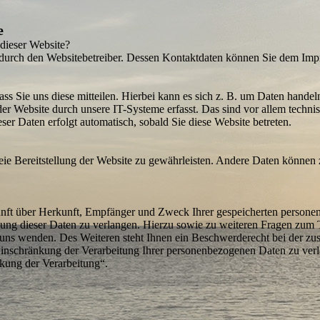
e
 dieser Website?
gt durch den Website­betreiber. Dessen Kontaktdaten können Sie dem Im
s Sie uns diese mitteilen. Hierbei kann es sich z. B. um Daten handeln
 Website durch unsere IT-Systeme erfasst. Das sind vor allem technisc
ser Daten erfolgt auto­matisch, sobald Sie diese Website betreten.
reie Bereit­stellung der Website zu gewähr­leisten. Andere Daten könne
kunft über Herkunft, Empfänger und Zweck Ihrer gespeicherten personen
ung dieser Daten zu verlangen. Hierzu sowie zu weiteren Fragen zum T
ns wenden. Des Weiteren steht Ihnen ein Beschwerde­recht bei der zu
inschränkung der Verarbeitung Ihrer personen­bezogenen Daten zu verl
nkung der Verarbeitung“.