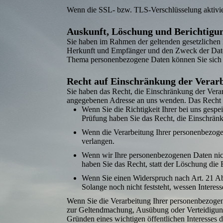
Wenn die SSL- bzw. TLS-Verschlüsselung aktiviert
Auskunft, Löschung und Berichtigu
Sie haben im Rahmen der geltenden gesetz­lichen
Herkunft und Empfänger und den Zweck der Daten
Thema personenbezogene Daten können Sie sich 
Recht auf Einschränkung der Verar
Sie haben das Recht, die Einschränkung der Verar
angegebenen Adresse an uns wenden. Das Recht au
Wenn Sie die Richtigkeit Ihrer bei uns gespe
Prüfung haben Sie das Recht, die Einschränk
Wenn die Verarbei­tung Ihrer personen­bezog
verlangen.
Wenn wir Ihre personen­bezogenen Daten nic
haben Sie das Recht, statt der Löschung die
Wenn Sie einen Widerspruch nach Art. 21 
Solange noch nicht feststeht, wessen Intere
Wenn Sie die Verarbei­tung Ihrer personen­bezoge
zur Geltendmachung, Ausübung oder Verteidigung 
Gründen eines wichtigen öffentlichen Interesses 