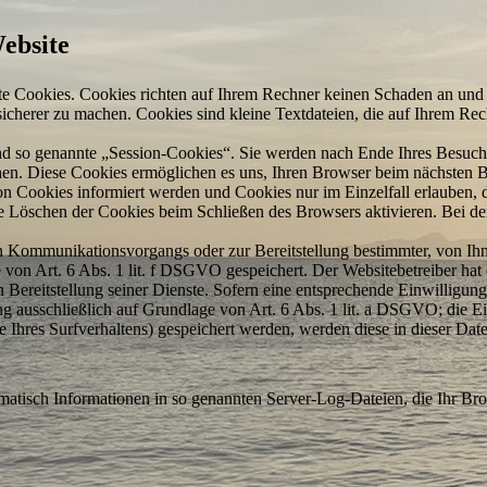
Website
nte Cookies. Cookies richten auf Ihrem Rechner keinen Schaden an und 
d sicherer zu machen. Cookies sind kleine Text­dateien, die auf Ihrem R
nd so genannte „Session-Cookies“. Sie werden nach Ende Ihres Besuch
schen. Diese Cookies ermöglichen es uns, Ihren Browser beim nächsten 
von Cookies informiert werden und Cookies nur im Einzelfall erlauben
he Löschen der Cookies beim Schließen des Browsers aktivieren. Bei d
n Kommunikations­vorgangs oder zur Bereit­stellung bestimmter, von I
 von Art. 6 Abs. 1 lit. f DSGVO gespeichert. Der Website­betreiber hat 
n Bereit­stellung seiner Dienste. Sofern eine entsprechende Einwilligung
g ausschließlich auf Grundlage von Art. 6 Abs. 1 lit. a DSGVO; die Ein
 Ihres Surf­verhaltens) gespeichert werden, werden diese in dieser Dat
omatisch Informationen in so genannten Server-Log-Dateien, die Ihr Bro