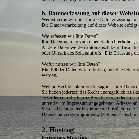
b. Datenerfassung auf dieser Websit
Wer ist verantwort­lich für die Datenerfassung auf
Die Daten­verarbeitung auf dieser Website erfol
Wie erfassen wir Ihre Daten?
Ihre Daten werden zum einen dadurch erhoben, das
Andere Daten werden automatisch beim Besuch der
oder Uhrzeit des Seitenaufrufs). Die Erfassung die
Wofür nutzen wir Ihre Daten?
Ein Teil der Daten wird erhoben, um eine fehlerf
werden.
Welche Rechte haben Sie bezüglich Ihrer Daten?
Sie haben jederzeit das Recht unentgeltlich Aus
außerdem ein Recht, die Berichtigung oder Lösch
unter der im Impressum angegebenen Adresse an u
Sie das Recht, unter bestimmten Umständen die E
Datenschutz­erklärung unter „Recht auf Einschrä
2. Hosting
Externes Hosting