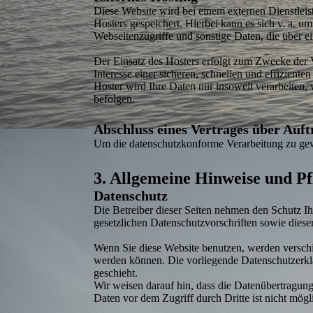
Diese Website wird bei einem externen Dienst­leis
Hosters gespeichert. Hierbei kann es sich v. a.
Webseitenzugriffe und sonstige Daten, die über e
Der Einsatz des Hosters erfolgt zum Zwecke der 
Interesse einer sicheren, schnellen und effiziente
Hoster wird Ihre Daten nur insoweit verarbeiten, w
befolgen.
Abschluss eines Vertrages über Auft
Um die datenschutz­konforme Verarbeitung zu gewä
3. Allgemeine Hinweise und Pf
Datenschutz
Die Betreiber dieser Seiten nehmen den Schutz Ih
gesetzlichen Datenschutz­vorschriften sowie diese
Wenn Sie diese Website benutzen, werden verschi
werden können. Die vorliegende Datenschutz­erkl
geschieht.
Wir weisen darauf hin, dass die Daten­über­tragun
Daten vor dem Zugriff durch Dritte ist nicht mögl