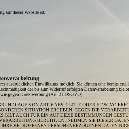
ng auf dieser Website ist:
tenverarbeitung
hrer ausdrücklichen Einwilligung möglich. Sie können eine bereits erteil
Rechtmäßigkeit der bis zum Widerruf erfolgten Datenverarbeitung blei
 sowie gegen Direktwerbung (Art. 21 DSGVO)
UNDLAGE VON ART. 6 ABS. 1 LIT. E ODER F DSGVO ERFO
ESONDEREN SITUATION ERGEBEN, GEGEN DIE VERARBEI
 GILT AUCH FÜR EIN AUF DIESE BESTIMMUNGEN GESTÜT
 VERARBEITUNG BERUHT, ENTNEHMEN SIE DIESER DATE
 IHRE BETROFFENEN PERSONEN­BEZOGENEN DATEN NICHT