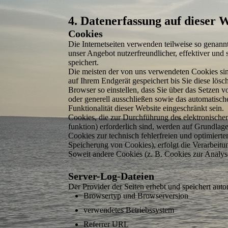
4. Daten­erfassung auf dieser 
Cookies
Die Internetseiten verwenden teilweise so genan
unser Angebot nutzer­freund­licher, effektiver un
speichert.
Die meisten der von uns verwendeten Cookies si
auf Ihrem Endgerät gespeichert bis Sie diese lö
Browser so einstellen, dass Sie über das Setzen 
oder generell ausschließen sowie das automatisc
Funktionalität dieser Website eingeschränkt sein.
Cookies, die zur Durchführung des elektronische
funktion) erforderlich sind, werden auf Grundlage
Cookies zur technisch fehlerfreien und optimierte
Speicherung von Cookies), erfolgt die Verarbeitun
Soweit andere Cookies (z. B. Cookies zur Analyse
Server-Log-Dateien
Der Provider der Seiten erhebt und speichert aut
Browsertyp und Browserversion
verwendetes Betriebs­system
Referrer URL