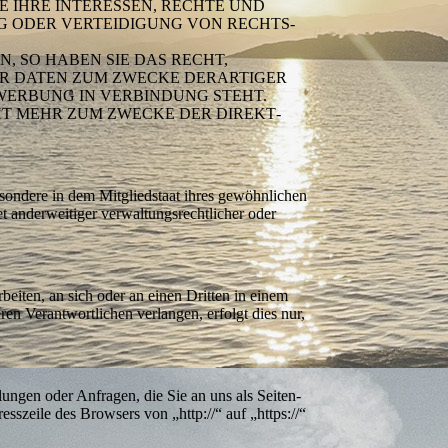
 IHRE INTERESSEN, RECHTE UND
G ODER VERTEIDIGUNG VON RECHTS­
, SO HABEN SIE DAS RECHT,
ER DATEN ZUM ZWECKE DERARTIGER
­WERBUNG IN VERBINDUNG STEHT.
HT MEHR ZUM ZWECKE DER DIREKT­
ondere in dem Mitgliedstaat ihres gewöhn­lichen
 ander­weitiger verwaltungs­rechtlicher oder
beiten, an sich oder an einen Dritten in einem
n Verant­wort­lichen verlangen, erfolgt dies nur,
lungen oder Anfragen, die Sie an uns als Seiten­
szeile des Browsers von „http://“ auf „https://“