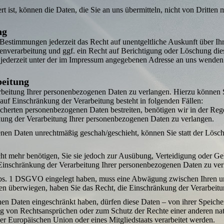
 ist, können die Daten, die Sie an uns übermitteln, nicht von Dritten 
ng
 Bestimmungen jederzeit das Recht auf unentgeltliche Auskunft über I
­verarbeitung und ggf. ein Recht auf Berichtigung oder Löschung die
jederzeit unter der im Impressum angegebenen Adresse an uns wenden
beitung
beitung Ihrer personen­bezogenen Daten zu verlangen. Hierzu können S
f Einschränkung der Verarbeitung besteht in folgenden Fällen:
icherten personen­bezogenen Daten bestreiten, benötigen wir in der Reg
ung der Verarbeitung Ihrer personen­bezogenen Daten zu verlangen.
enen Daten unrechtmäßig geschah/geschieht, können Sie statt der Lösc
ht mehr benötigen, Sie sie jedoch zur Ausübung, Verteidigung oder Ge
 Einschränkung der Verarbeitung Ihrer personen­bezogenen Daten zu ver
Abs. 1 DSGVO eingelegt haben, muss eine Abwägung zwischen Ihren u
ssen überwiegen, haben Sie das Recht, die Einschränkung der Verarbei­t
nen Daten eingeschränkt haben, dürfen diese Daten – von ihrer Speiche
von Rechts­ansprüchen oder zum Schutz der Rechte einer anderen natür
der Europäischen Union oder eines Mitgliedstaats verarbeitet werden.