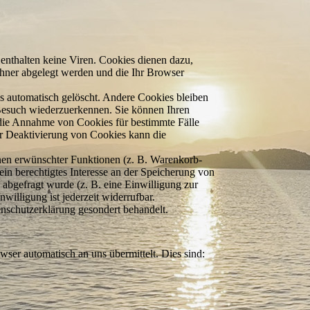
enthalten keine Viren. Cookies dienen dazu,
echner abgelegt werden und die Ihr Browser
s automatisch gelöscht. Andere Cookies bleiben
Besuch wieder­zuerkennen. Sie können Ihren
, die Annahme von Cookies für bestimmte Fälle
er Deaktivierung von Cookies kann die
hnen erwünschter Funktionen (z. B. Warenkorb­
ein berechtigtes Interesse an der Speicherung von
 abgefragt wurde (z. B. eine Einwilli­gung zur
willigung ist jederzeit widerrufbar.
enschutz­erklärung gesondert behandelt.
wser automatisch an uns übermittelt. Dies sind: