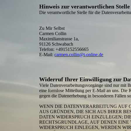
Hinweis zur verantwortlichen Stelle
Die verantwortliche Stelle für die Datenverarbeitu
Zu Mir Selbst
Carmen Collin
Maximilianstrasse 1a,
91126 Schwabach
Telefon: +4915152556665
E-Mail:
carmen.collin@t-online.de
Widerruf Ihrer Einwilligung zur Da
Viele Daten­verarbeitungs­vorgänge sind nur mit I
eine formlose Mitteilung per E-Mail an uns. Die 
gegen die Datenerhebung in besonderen Fällen
WENN DIE DATEN­VERARBEITUNG AUF GR
AUS GRÜNDEN, DIE SICH AUS IHRER B
DATEN WIDERSPRUCH EINZULEGEN; DIES
RECHTS­GRUNDLAGE, AUF DENEN EINE
WIDERSPRUCH EINLEGEN, WERDEN WIR