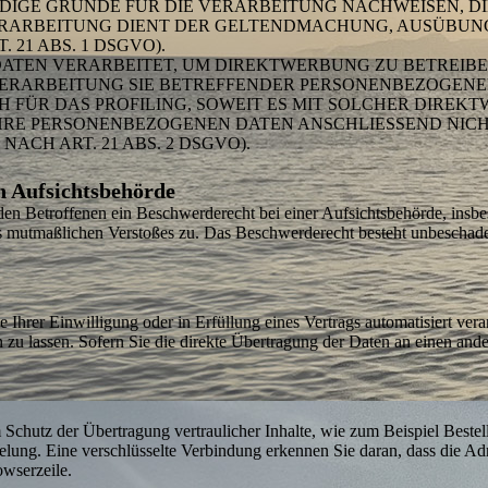
GE GRÜNDE FÜR DIE VERARBEITUNG NACHWEISEN, DIE
ERARBEITUNG DIENT DER GELTEND­MACHUNG, AUSÜBUN
21 ABS. 1 DSGVO).
TEN VERARBEITET, UM DIREKT­WERBUNG ZU BETREIBEN
VERARBEITUNG SIE BETREFFENDER PERSONEN­BEZOGEN
H FÜR DAS PROFILING, SOWEIT ES MIT SOLCHER DIREKT
HRE PERSONEN­BEZOGENEN DATEN ANSCHLIESSEND NIC
CH ART. 21 ABS. 2 DSGVO).
en Aufsichtsbehörde
n Betroffenen ein Beschwerde­recht bei einer Aufsichtsbehörde, insbes
es mutmaßlichen Verstoßes zu. Das Beschwerde­recht besteht unbeschadet
 Ihrer Einwilligung oder in Erfüllung eines Vertrags automatisiert verar
u lassen. Sofern Sie die direkte Übertragung der Daten an einen andere
 Schutz der Übertragung vertraulicher Inhalte, wie zum Beispiel Bestel
ung. Eine verschlüsselte Verbindung erkennen Sie daran, dass die Adres
wserzeile.