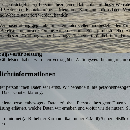
ter gehostet (Hoster). Personen­bezogenen Daten, die auf dieser Websit
 um IP-Adressen, Kontakt­anfragen, Meta- und Kommunikations­daten, Ve
ine Website generiert werden, handeln.
Vertrags­erfüllung gegenüber unseren potenziellen und bestehenden Ku
n Bereit­stellung unseres Online-Angebots durch einen professio­nellen 
ie dies zur Erfüllung seiner Leistungs­pflichten erforder­lich ist und 
rags­verarbeitung
hr­leisten, haben wir einen Vertrag über Auftragsverarbeitung mit un
licht­informationen
rer persönlichen Daten sehr ernst. Wir behandeln Ihre personen­bezoge
r Datenschutz­erklärung.
edene personen­bezogene Daten erhoben. Personen­bezogene Daten sind D
ärung erläutert, welche Daten wir erheben und wofür wir sie nutzen. S
g im Internet (z. B. bei der Kommuni­kation per E-Mail) Sicherheits­lüc
ich.