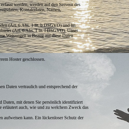
e erfasst werden, werden auf den Servern des
rtragsdaten, Kontaktdaten, Namen,
nden (Art. 6 Abs. 1 lit. b DSGVO) und im
Anbieter (Art. 6 Abs. 1 lit. f DSGVO). Unser
unsere Weisungen in Bezug auf diese Daten
serem Hoster geschlossen.
nen Daten vertraulich und entsprechend der
aten, mit denen Sie persönlich identifiziert
ie erläutert auch, wie und zu welchem Zweck das
ken aufweisen kann. Ein lücken­loser Schutz der