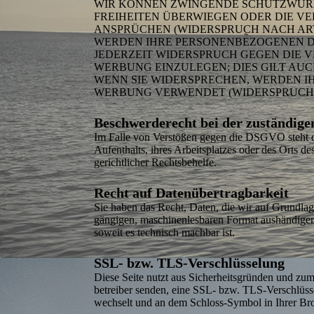
WIR KÖNNEN ZWINGENDE SCHUTZWÜRDI
FREIHEITEN ÜBERWIEGEN ODER DIE V
ANSPRÜCHEN (WIDERSPRUCH NACH ART. 
WERDEN IHRE PERSONEN­BEZOGENEN DA
JEDERZEIT WIDERSPRUCH GEGEN DIE 
WERBUNG EINZULEGEN; DIES GILT AUC
WENN SIE WIDERSPRECHEN, WERDEN I
WERBUNG VERWENDET (WIDERSPRUCH NA
Beschwerde­recht bei der zuständig
Im Falle von Verstößen gegen die DSGVO steht de
Aufenthalts, ihres Arbeitsplatzes oder des Orts d
gericht­licher Rechts­behelfe.
Recht auf Daten­über­tragbar­keit
Sie haben das Recht, Daten, die wir auf Grundlage
gängigen, maschinen­lesbaren Format aushändigen z
soweit es technisch machbar ist.
SSL- bzw. TLS-Verschlüsselung
Diese Seite nutzt aus Sicherheitsgründen und zum
betreiber senden, eine SSL- bzw. TLS-Verschlüssel
wechselt und an dem Schloss-Symbol in Ihrer Bro